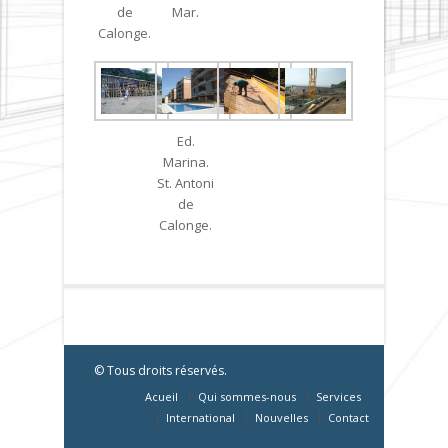
de
Mar.
Calonge.
Ed.
Marina.
St. Antoni
de
Calonge.
© Tous droits réservés.
Acueil
Qui sommes-nous
Services
International
Nouvelles
Contact