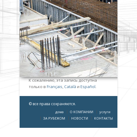
К сожалению, эта запись доступна
только в
Français
,
Català
и
Español
.
© все права сохраняются.
дома
О КОМПАНИИ
услуги
ЗА РУБЕЖОМ
НОВОСТИ
КОНТАКТЫ