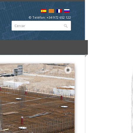
© Telèfon: +34 972 652 122