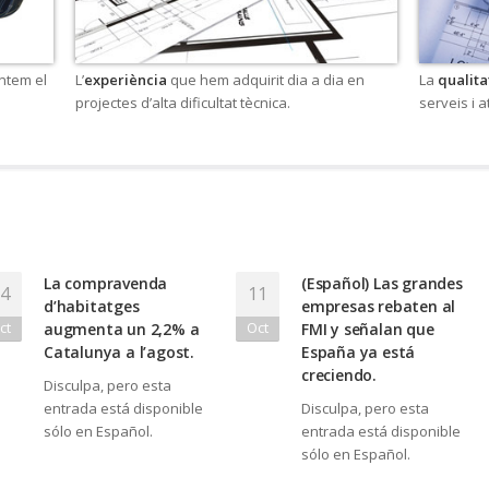
ntem el
L’
experiència
que hem adquirit dia a dia en
La
qualit
projectes d’alta dificultat tècnica.
serveis i a
La compravenda
(Español) Las grandes
4
11
d’habitatges
empresas rebaten al
ct
Oct
augmenta un 2,2% a
FMI y señalan que
Catalunya a l’agost.
España ya está
creciendo.
Disculpa, pero esta
entrada está disponible
Disculpa, pero esta
sólo en Español.
entrada está disponible
sólo en Español.