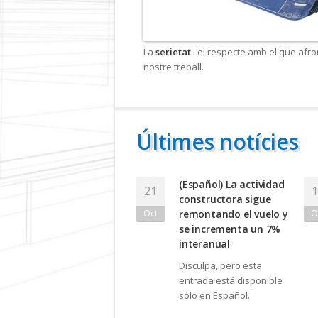
La
serietat
i el respecte amb el que afro
nostre treball.
Últimes notícies
(Español) La actividad
21
1
constructora sigue
Oct
O
remontando el vuelo y
se incrementa un 7%
interanual
Disculpa, pero esta
entrada está disponible
sólo en Español.